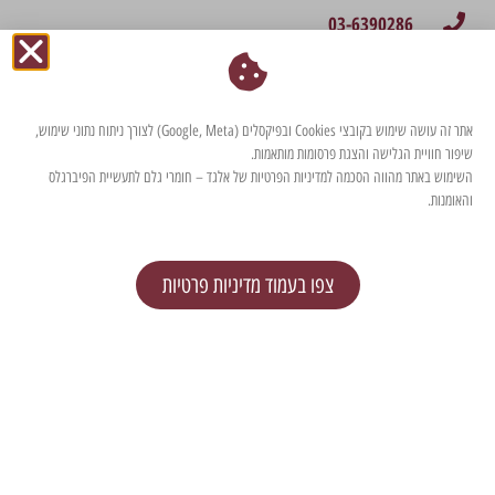
03-6390286
03-5379440
דברו איתנו בוואטסאפ
מייל: info@elgad.co.il
אתר זה עושה שימוש בקובצי Cookies ובפיקסלים (Google, Meta) לצורך ניתוח נתוני שימוש,
שיפור חוויית הגלישה והצגת פרסומות מותאמות.
* לייעוץ יש לתאם הגעה מראש
השימוש באתר מהווה הסכמה למדיניות הפרטיות של אלגד – חומרי גלם לתעשיית הפיברגלס
והאומנות.
צרו עמנו קשר
צפו בעמוד מדיניות פרטיות