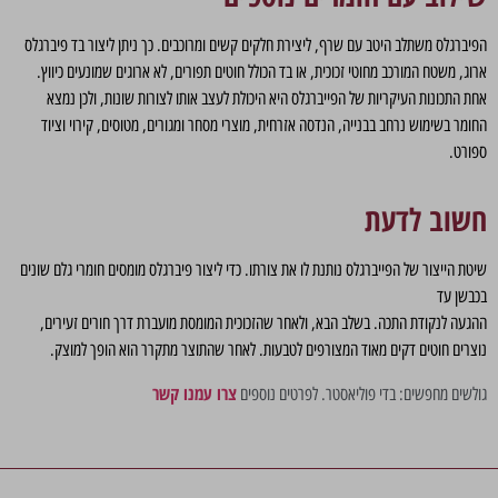
הפיברגלס משתלב היטב עם שרף, ליצירת חלקים קשים ומרוכבים. כך ניתן ליצור בד פיברגלס
ארוג, משטח המורכב מחוטי זכוכית, או בד הכולל חוטים תפורים, לא ארוגים שמונעים כיווץ.
אחת התכונות העיקריות של הפייברגלס היא היכולת לעצב אותו לצורות שונות, ולכן נמצא
החומר בשימוש נרחב בבנייה, הנדסה אזרחית, מוצרי מסחר ומגורים, מטוסים, קירוי וציוד
ספורט.
חשוב לדעת
שיטת הייצור של הפייברגלס נותנת לו את צורתו. כדי ליצור פיברגלס מומסים חומרי גלם שונים
בכבשן עד
ההגעה לנקודת התכה. בשלב הבא, ולאחר שהזכוכית המומסת מועברת דרך חורים זעירים,
נוצרים חוטים דקים מאוד המצורפים לטבעות. לאחר שהתוצר מתקרר הוא הופך למוצק.
צרו עמנו קשר
גולשים מחפשים: בדי פוליאסטר. לפרטים נוספים