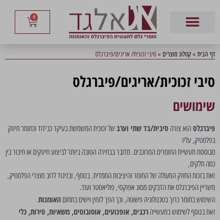
0
דף הבית
»
קטלוג מוצרים
»
סיבי זכוכית/ אריגים/פיברגלס
סיבי זכוכית/אריגים/פיברגלס
שימושים
פיברגלס
סיבית/בד שתי וערב
הוא צורה
של זכוכית המשמשת בעיקר כבידוד וכחומר חיזוק
בפלסטיק, עליו
מבוססת תעשיית החומרים המרוכבים. מדובר בבחירה הטובה ביותר לביצוע חיזוקים או חיבור בין
כמה חלקים,
זאת בזכות החוזק המעולה של החומר והיציבות הממדית. בנוסף, ובניגוד לרוב מוצרי הפלסטיק,
משריין הפיברגלס את הדבקים מסוג אפוקסי, פוליאסטר ועוד.
האומנות
השימוש בחומר כרוך בטכנולוגיה פשוטה, וכך הפך לזמין וישים בתחום
.
רכבים, אופנועים, אוטובוסים, משאיות, סירות, כלי
זאת בנוסף לשימוש בתעשייה