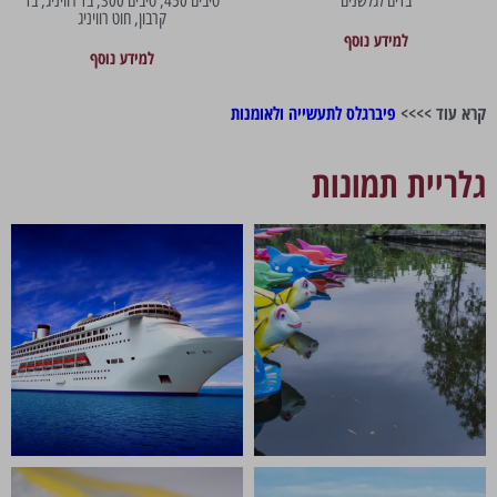
בדים לגלשנים
סיבים 450, סיבים 300, בד רוויניג, בד
קרבון, חוט רוויניג
למידע נוסף
למידע נוסף
קרא עוד
>>>>
פיברגלס לתעשייה ולאומנות
גלריית תמונות