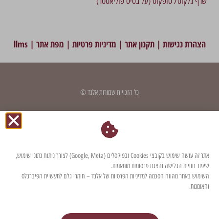
שרף גלקוט/ טופקוט (על בסיס פוליאסטר)
הצהרת נגישות
|
תקנון אתר
|
מדיניות פרטיות
|
מפת אתר
|
llms
כל הזכויות שמורות אלגד ©
דף זה עודכן לאחרונה בתאריך: 29 בינואר 2025
אתר זה עושה שימוש בקובצי Cookies ובפיקסלים (Google, Meta) לצורך ניתוח נתוני שימוש,
שיפור חוויית הגלישה והצגת פרסומות מותאמות.
השימוש באתר מהווה הסכמה למדיניות הפרטיות של אלגד – חומרי גלם לתעשיית הפיברגלס
והאומנות.