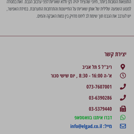
התוצאות הטובות ביותר, חיוני שהציוד יהיה נקי וללא שאריות לפני ערבוב הגבס. זאת במטרה
למנוע השפעה שלילית של אותן שאריות על התיישנות והתרחבות התערובת. במידת האפשר,
יש לערבב את הגבס תוך שימת לב ליחס מדויק בין כמות האבקה והמים.
יצירת קשר
ריב''ל 5 תל אביב
א'-ה 16:00 - 8:30 , יום שישי סגור
073-7607001
03-6390286
03-5379440
דברו איתנו בוואטסאפ
מייל: info@elgad.co.il