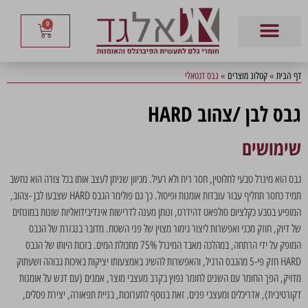
0
דף הבית
»
קטלוג מוצרים
»
גבס דנטאלי
גבס לבן /צהוב HARD
שימושים
גבס הוא מינרל טבעי לחלוטין, חסר ריח ולא רעיל. מכיוון שניתן לעצב אותו בכל צורה הוא נחשב
תמיד כחסר תחליף עבור עובדות אומנות ופיסול. כך גם פולימר הגבס HARD שצבעו לבן -צהוב,
המופיע בטבע כקלציום סולפאט דהידרט, ונותן מענה לדרישות אינדיבידואליות שונות במונחים
של דיוק, חוזק מכני ואפשרות ליצור גימור מצוין של פני השטח. מדובר בנגזרת של הגבס
המופק על ידי הרתחה, במהלכה מאבד המינרל 75% מתכולת המים. בזכות היותו של הגבס
HARD חזק פי-5 מהגבס הרגיל, והאפשרות להשיג באמצעותו יציקות באיכות גבוהה ושעתוק
מדויק, הפך החומר עם השנים לחומר נפוץ בקרב מעצבי מוצר, אמנים (עם דגש על אומנות
דקורטיבית), אדריכלים ומעצבי פנים. זאת בנוסף לתערוכות, בניית תפאורה, יצירת פסלים,