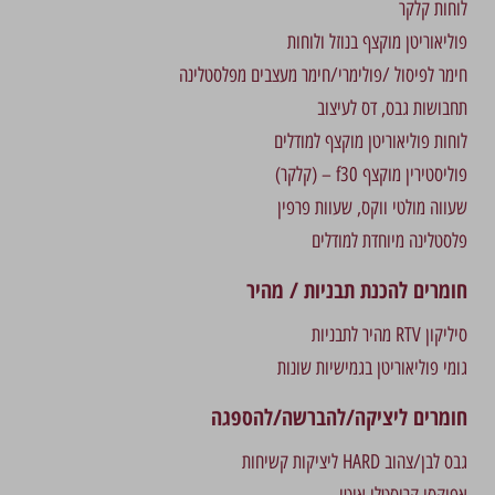
לוחות קלקר
פוליאוריטן מוקצף בנוזל ולוחות
חימר לפיסול /פולימרי/חימר מעצבים מפלסטלינה
תחבושות גבס, דס לעיצוב
לוחות פוליאוריטן מוקצף למודלים
פוליסטירין מוקצף f30 – (קלקר)
שעווה מולטי ווקס, שעוות פרפין
פלסטלינה מיוחדת למודלים
חומרים להכנת תבניות / מהיר
סיליקון RTV מהיר לתבניות
גומי פוליאוריטן בגמישיות שונות
חומרים ליציקה/להברשה/להספגה
גבס לבן/צהוב HARD ליציקות קשיחות
אפוקסי קריסטלי איטי