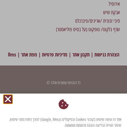
אירוסיל
אבקת שיש
סיבי זכוכית /אריגים/פיברגלס
שרף גלקוט/ טופקוט (על בסיס פוליאסטר)
הצהרת נגישות
|
תקנון אתר
|
מדיניות פרטיות
|
מפת אתר
|
llms
כל הזכויות שמורות אלגד ©
דף זה עודכן לאחרונה בתאריך: 7 במאי 2024
אתר זה עושה שימוש בקובצי Cookies ובפיקסלים (Google, Meta) לצורך ניתוח נתוני שימוש,
שיפור חוויית הגלישה והצגת פרסומות מותאמות.