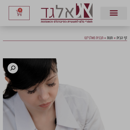
0
דף הבית
»
חנות
»
תבנית מאלגי’נט