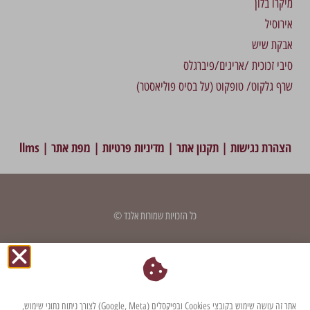
מיקרו בלון
אירוסיל
אבקת שיש
סיבי זכוכית /אריגים/פיברגלס
שרף גלקוט/ טופקוט (על בסיס פוליאסטר)
הצהרת נגישות
|
תקנון אתר
|
מדיניות פרטיות
|
מפת אתר
|
llms
כל הזכויות שמורות אלגד ©
דף זה עודכן לאחרונה בתאריך: 7 במאי 2024
אתר זה עושה שימוש בקובצי Cookies ובפיקסלים (Google, Meta) לצורך ניתוח נתוני שימוש,