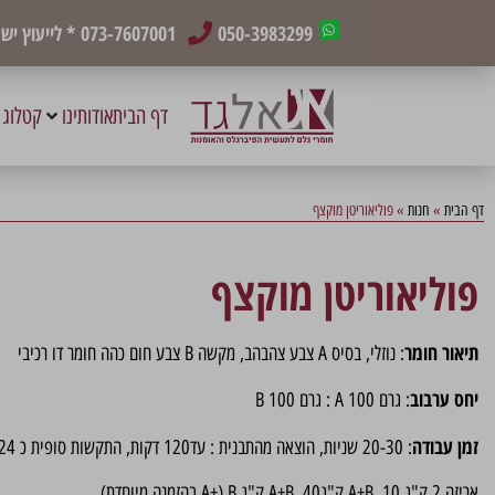
050-3983299
073-7607001
* לייעוץ י
דף הבית
אודותינו
קטלוג 
דף הבית
»
חנות
»
פוליאוריטן מוקצף
פוליאוריטן מוקצף
תיאור חומר
: נוזלי,
בסיס A צבע צהבהב, מקשה B צבע חום כהה
חומר דו רכיבי
יחס ערבוב
: גרם A 100 : גרם 100 B
זמן עבודה
: 20-30 שניות, הוצאה מהתבנית : עד120 דקות, התקשות סופית כ 24 שעות
אריזה 2 ק"ג A+B ,10 ק"גA+B ,40 ק"ג A+) B בהזמנה מיוחדת)