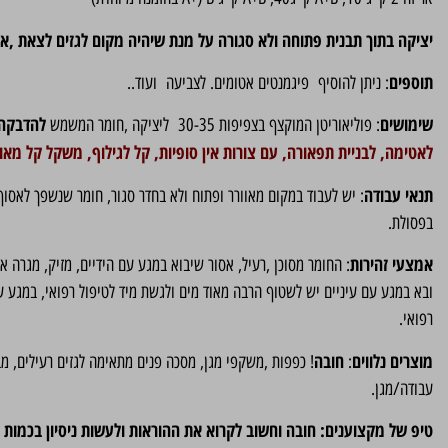
יציקה בתוך תבנית פתוחה ולא סגורה על מנת שיהיה מקום לגזים לצאת ,או 
תוספים
: ניתן להוסיף פיגמנטים אטומים. לצביעה ועוד..
שימושים
להדבקה
: פוליאוריטן המוקצף בצפיפות 30-35 ליציקה ,חומר המשמש
לאטימה, לבניית תפאורה, עם צורות אין סופיות, קל לגילוף, משקל קל מא
תנאי עבודה
: יש לעבוד במקום מאוורר ופתוח ולא בחדר סגור, חומר שנשפך לאסוף
בפסולת.
אמצעי זהירות
: החומר מסוכן ,רעיל, אסור שיבוא במגע עם הידיים, מזיק, מגרה א
ובא במגע עם עיניים יש לשטוף הרבה מאוד מים ולגשת מיד לטיפול רפואי, במגע ע
רפואי.
מוצרים נלווים
חובה
:
! כפפות ,משקפי מגן, מסכה פנים מתאימה לגזים רעילים, מב
עבודה/מגן.
טיפ של מקצוענים:
חובה וחשוב לקרוא את ההוראות ולעשות ניסיון בכמות 