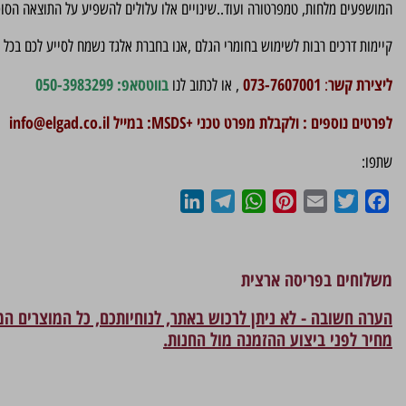
המושפעים מלחות, טמפרטורה ועוד..שינויים אלו עלולים להשפיע על התוצאה הסו
קיימות דרכים רבות לשימוש בחומרי הגלם ,אנו בחברת אלגד נשמח לסייע לכם בכל 
ליצירת קשר
073-7607001
בווטסאפ: 050-3983299
:
, או לכתוב לנו
לפרטים נוספים : ולקבלת מפרט טכני +MSDS: במייל
info@elgad.co.il
שתפו:
LinkedIn
Telegram
WhatsApp
Pinterest
Email
Twitter
Facebook
משלוחים בפריסה ארצית
הערה חשובה - לא ניתן לרכוש באתר, לנוחיותכם, כל המוצרים ה
מחיר לפני ביצוע ההזמנה מול החנות.