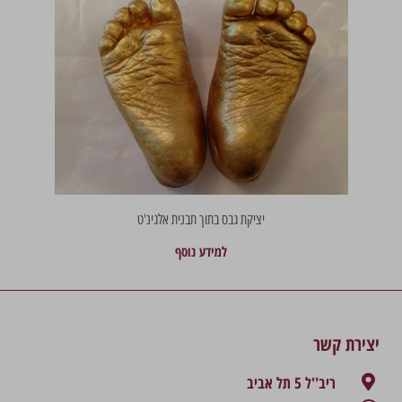
יציקת גבס בתוך תבנית אלגינ'ט
למידע נוסף
יצירת קשר
ריב''ל 5 תל אביב