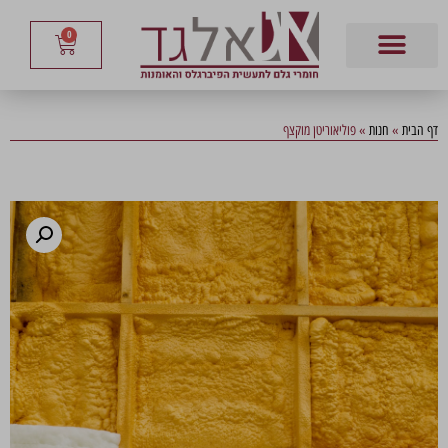
0
דף הבית
»
חנות
»
פוליאוריטן מוקצף