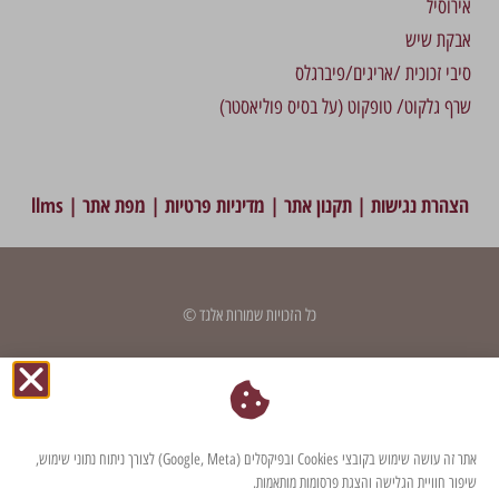
אירוסיל
אבקת שיש
סיבי זכוכית /אריגים/פיברגלס
שרף גלקוט/ טופקוט (על בסיס פוליאסטר)
הצהרת נגישות
|
תקנון אתר
|
מדיניות פרטיות
|
מפת אתר
|
llms
כל הזכויות שמורות אלגד ©
דף זה עודכן לאחרונה בתאריך: 7 במאי 2024
אתר זה עושה שימוש בקובצי Cookies ובפיקסלים (Google, Meta) לצורך ניתוח נתוני שימוש,
שיפור חוויית הגלישה והצגת פרסומות מותאמות.