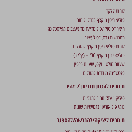
לוחות קלקר
פוליאוריטן מוקצף בנוזל ולוחות
חימר לפיסול /פולימרי/חימר מעצבים מפלסטלינה
תחבושות גבס, דס לעיצוב
לוחות פוליאוריטן מוקצף למודלים
פוליסטירין מוקצף f30 – (קלקר)
שעווה מולטי ווקס, שעוות פרפין
פלסטלינה מיוחדת למודלים
חומרים להכנת תבניות / מהיר
סיליקון RTV מהיר לתבניות
גומי פוליאוריטן בגמישיות שונות
חומרים ליציקה/להברשה/להספגה
גבס לבן/צהוב HARD ליציקות קשיחות