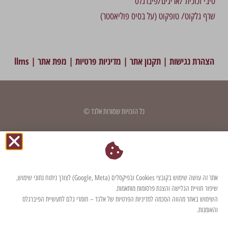
סיבי זכוכית /אריגים/פיברגלס
שרף גלקוט/ טופקוט (על בסיס פוליאסטר)
הצהרת נגישות
|
תקנון אתר
|
מדיניות פרטיות
|
מפת אתר
|
llms
כל הזכויות שמורות אלגד ©
דף זה עודכן לאחרונה בתאריך: 13 ביוני 2023
אתר זה עושה שימוש בקובצי Cookies ובפיקסלים (Google, Meta) לצורך ניתוח נתוני שימוש,
שיפור חוויית הגלישה והצגת פרסומות מותאמות.
השימוש באתר מהווה הסכמה למדיניות הפרטיות של אלגד – חומרי גלם לתעשיית הפיברגלס
והאומנות.