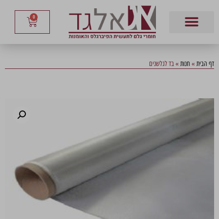
0
דף הבית
»
חנות
»
בד לגלשנים