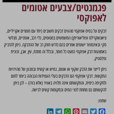
פגמנטים/צבעים אטומים
לאפוקסי
דבקים על בסיס אפוקסי מהווים דבקים חשובים (יחד עם חומרים אקריליים,
ציאנואקרילט ופוליאוריתן) המשמשים במטוסים, כלי רכב, אופניים, מגלשי
סקי ובאינספור ישומים אחרים בהם נדרש חוזק רב של ההדבקה. ניתן להדביק
באמצעות דבק אפוקסי כמעט כל חומר, ובכלל זה מתכת, עץ, אבן, זכוכית
ופלסטיק.
ניתן לייצר את הדבק שקוף או אטום, גמיש או קשיח ובמגוון של מהירויות
התקשות. דבקי אפוקסי הם הדבקים בעלי העמידות הגבוהה ביותר לחום
ולתקיפה כימית, והתקשותם אינה תלויה באוויר (אלא בזרז) – לכן ניתן
להקשותם גם מתחת לפני המים ובמקומות קשים לגישה.
שתפו:
LinkedIn
Telegram
WhatsApp
Pinterest
Email
Twitter
Facebook