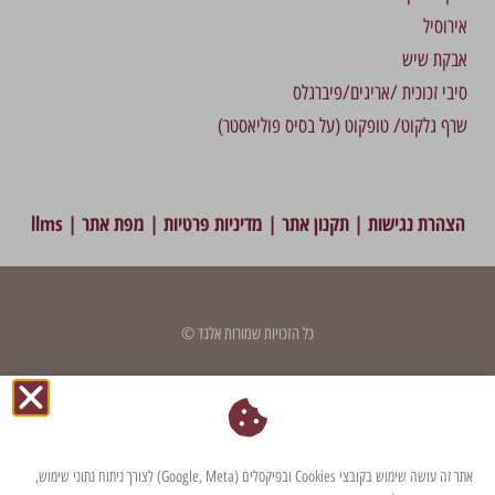
אירוסיל
אבקת שיש
סיבי זכוכית /אריגים/פיברגלס
שרף גלקוט/ טופקוט (על בסיס פוליאסטר)
הצהרת נגישות
|
תקנון אתר
|
מדיניות פרטיות
|
מפת אתר
|
llms
כל הזכויות שמורות אלגד ©
דף זה עודכן לאחרונה בתאריך: 7 במאי 2024
אתר זה עושה שימוש בקובצי Cookies ובפיקסלים (Google, Meta) לצורך ניתוח נתוני שימוש,