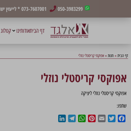
050-3983299
073-7607001
* לייעוץ י
דף הבית
אודותינו
קטלוג 
דף הבית
»
חנות
»
אפוקסי קריסטלי נוזלי
אפוקסי קריסטלי נוזלי
אפוקסי קריסטלי נוזלי ליציקה
שתפו:
LinkedIn
Telegram
WhatsApp
Pinterest
Email
Twitter
Facebook