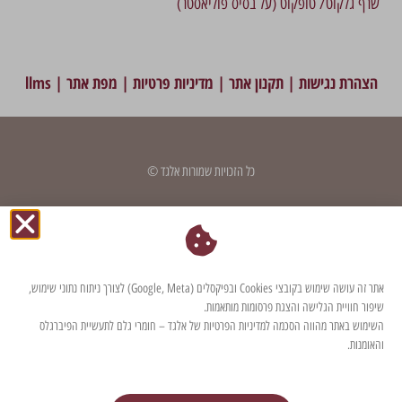
שרף גלקוט/ טופקוט (על בסיס פוליאסטר)
הצהרת נגישות
|
תקנון אתר
|
מדיניות פרטיות
|
מפת אתר
|
llms
כל הזכויות שמורות אלגד ©
דף זה עודכן לאחרונה בתאריך: 14 במאי 2017
אתר זה עושה שימוש בקובצי Cookies ובפיקסלים (Google, Meta) לצורך ניתוח נתוני שימוש,
שיפור חוויית הגלישה והצגת פרסומות מותאמות.
השימוש באתר מהווה הסכמה למדיניות הפרטיות של אלגד – חומרי גלם לתעשיית הפיברגלס
והאומנות.