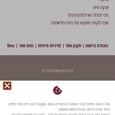
אבקת שיש
סיבי זכוכית /אריגים/פיברגלס
שרף גלקוט/ טופקוט (על בסיס פוליאסטר)
הצהרת נגישות
|
תקנון אתר
|
מדיניות פרטיות
|
מפת אתר
|
llms
כל הזכויות שמורות אלגד ©
דף זה עודכן לאחרונה בתאריך: 18 בספטמבר 2025
אתר זה עושה שימוש בקובצי Cookies ובפיקסלים (Google, Meta) לצורך ניתוח נתוני שימוש,
שיפור חוויית הגלישה והצגת פרסומות מותאמות.
השימוש באתר מהווה הסכמה למדיניות הפרטיות של אלגד – חומרי גלם לתעשיית הפיברגלס