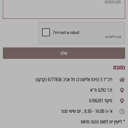
שלח
כתובת
ריב''ל 5 (פינת אלישברג) תל אביב 6777836 (קרקע)
ת.ד 6292 ת''א
מיקוד 6106201
א'-ה 16:00 - 8:30 , יום שישי סגור
* לייעוץ יש לתאם הגעה מראש