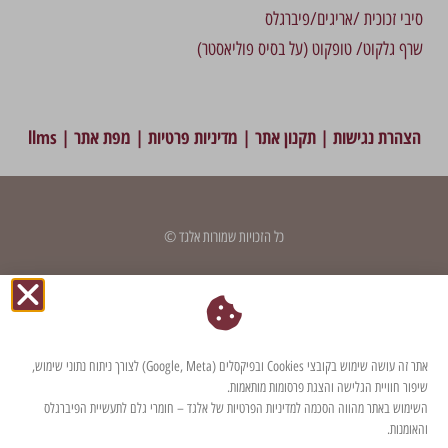
סיבי זכוכית /אריגים/פיברגלס
שרף גלקוט/ טופקוט (על בסיס פוליאסטר)
הצהרת נגישות
|
תקנון אתר
|
מדיניות פרטיות
|
מפת אתר
|
llms
כל הזכויות שמורות אלגד ©
דף זה עודכן לאחרונה בתאריך: 3 בדצמבר 2025
אתר זה עושה שימוש בקובצי Cookies ובפיקסלים (Google, Meta) לצורך ניתוח נתוני שימוש,
שיפור חוויית הגלישה והצגת פרסומות מותאמות.
השימוש באתר מהווה הסכמה למדיניות הפרטיות של אלגד – חומרי גלם לתעשיית הפיברגלס
והאומנות.