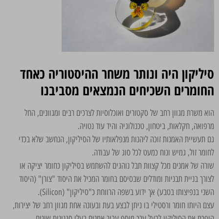
סיליקון היה ונותר משחר ההיסטוריה כאחד
החומרים השכיחים הנמצאים מסביבנו
הוא משרת מגוון רחב של סקטורים ואוכלוסיות לצרכים רבים ומגוונים, החל
מרפואה, חקלאות, ביטחון, טכנולוגיה והיד עוד נטויה.
גם תעשיית האמנות זוכה ליהנות מנפלאותיו של הסיליקון, הנחשב שלא בכדי
לחומר זול, גמיש ונוח כמעט לכל סוג של עבודה.
שורה של אמנים מכל קצוות תבל נוהגים להשתמש בסיליקון כחומר יציקה או
לצורך בניית תבניות ומודלים שבסיסם בחומר המכיל את היסוד "צורן" (היסוד
השני בנפיצותו בטבע) אך ידוע בשפה הרווחת כ"סיליקון" (Silicon).
עצם היותו חומר ורסטילי בו ניתן לבצע בעת ובעונה אחת מגוון רחב של יצירות,
הופכת את הסיליקון לבעל ערך מוסף עבור אמנים בעלי סגנונות שונים.