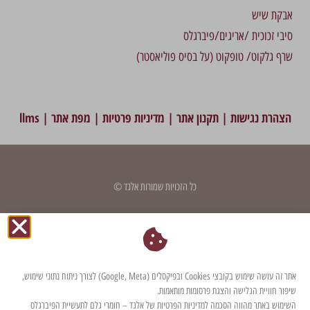
אבקת שיש
סיבי זכוכית /אריגים/פיברגלס
שרף גלקוט/ טופקוט (על בסיס פוליאסטר)
הצהרת נגישות
|
תקנון אתר
|
מדיניות פרטיות
|
מפת אתר
|
llms
כל הזכויות שמורות אלגד ©
דף זה עודכן לאחרונה בתאריך: 2 בספטמבר 2025
אתר זה עושה שימוש בקובצי Cookies ובפיקסלים (Google, Meta) לצורך ניתוח נתוני שימוש,
שיפור חוויית הגלישה והצגת פרסומות מותאמות.
השימוש באתר מהווה הסכמה למדיניות הפרטיות של אלגד – חומרי גלם לתעשיית הפיברגלס