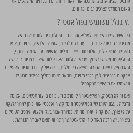
טרנספורמציה ארוכה, שהפכה אותו לאחד החומרים השכיחים המשמשים את
האדם המודרני לצרכים רבים ומגוונים.
מי בכלל משתמש בפוליאסטר?
בין השימושים השכיחים לפוליאסטר ברחבי העולם, ניתן למנות שורה של
מרכיבים: סיבים לאריגים, יריעות בדים לבידוד, אופנה והלבשה, שטיחים, ציפוי
רהיטים, סרטי צילום, הולוגרמות, ייצור חבלים והרשימה עוד ארוכה. בנוסף,
הפוליאסטר משמש כשחקן מרכזי בעולמות האדריכלות ועיצוב בפנים. כך למשל,
הוא מסייע ביצירת הפרדה וחציצה בין חללים, בנייה של קירות מוארים המספקים
אפקטים מרהיבים לעין בלתי מזוינת, יחד עם היותו תחליף לסיבים טבעיים
המשמש את תעשיית הטקסטיל.
ואם זה לא מספיק, הפוליאסטר הינו מרכיב חשוב גם בייצור תכשיטים, אטימה
הדבקה . עצם היותו של הפוליאסטר חומר קשיח ופלסטי אותו ניתן למרוח/לצקת
על פי צורך, מעניקה לו יתרון מהותי, במיוחד עבור בעלי מקצוע ואמנים העוסקים
ביצירה. יש הרבה מאוד סוגי פוליאסטר צריך להיות תואם לעבודה הנדרשת .