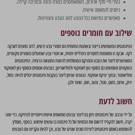
בעלי חיי מדף ארוכים, כשמאוחסנים בצורה נכונה ובסביבה קרירה.
ניתנים להתאמה אישית.
מאפשרים גמישות בכל הנוגע לסוג הצבע והצפיפות.
שילוב עם חומרים נוספים
הפיגמנטים המשמשים בייצור ובאמנות החזותית הם חומרי צבע יבשים, לרוב טחונים לאבקה
דקה. אבקה זו מתווספת לחומרים ניטרליים יחסית, או חסרי צבע שפועלים כחומרים מקשרים,
המאפשרים ליצור את הצבע והמרקם המושלמים להשגת התוצאה הרצויה. הפיגמנטים
השקופים משמשים גם כתוסף גוון לאפוקסי ולפוליאוריטן; כצבעים אטומים וכתוסף גוון לאפוקסי
ופוליאסטר; ובתוך יציקת אפוקסי. הגוונים שניתן ליצור בעקבות פיגמנטים יכולים להיות: כחול,
ירוק, אדום, כתום, סגול, צהוב, חום, שחור ולבן.
חשוב לדעת
על ידי ערבוב של פיגמנטים ניתן גם ליצור צבעים מותאמים אישית וייחודיים לפרויקט. כדי שזה
יקרה, חשוב להקפיד לרשום את הכמויות של כל פיגמנט בו עושים שימוש. בנוסף, מומלץ
להשתמש באותם פיגמנטים ליצירת סוגים שונים של צבע, וכך להיות עקביים עם הצבעים