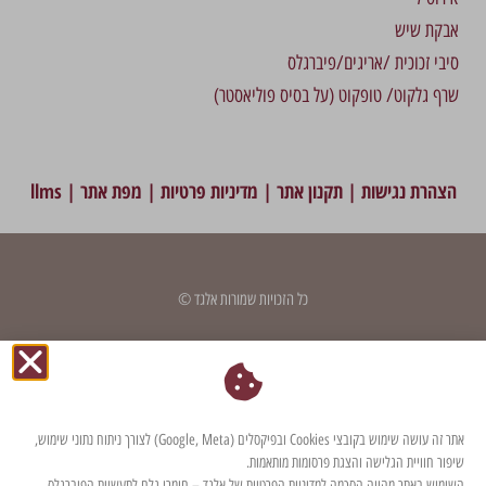
אבקת שיש
סיבי זכוכית /אריגים/פיברגלס
שרף גלקוט/ טופקוט (על בסיס פוליאסטר)
הצהרת נגישות
|
תקנון אתר
|
מדיניות פרטיות
|
מפת אתר
|
llms
כל הזכויות שמורות אלגד ©
דף זה עודכן לאחרונה בתאריך: 2 בנובמבר 2023
אתר זה עושה שימוש בקובצי Cookies ובפיקסלים (Google, Meta) לצורך ניתוח נתוני שימוש,
שיפור חוויית הגלישה והצגת פרסומות מותאמות.
השימוש באתר מהווה הסכמה למדיניות הפרטיות של אלגד – חומרי גלם לתעשיית הפיברגלס