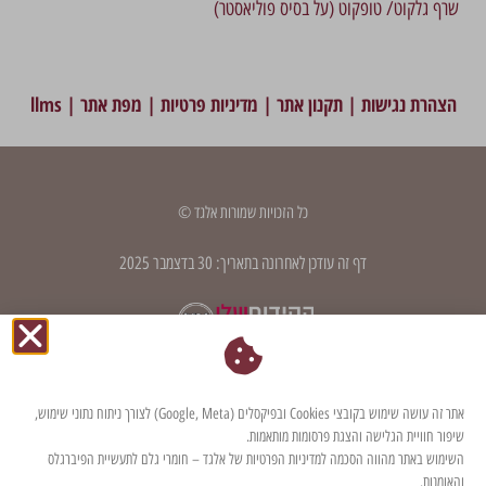
שרף גלקוט/ טופקוט (על בסיס פוליאסטר)
הצהרת נגישות
|
תקנון אתר
|
מדיניות פרטיות
|
מפת אתר
|
llms
כל הזכויות שמורות אלגד ©
דף זה עודכן לאחרונה בתאריך: 30 בדצמבר 2025
אתר זה עושה שימוש בקובצי Cookies ובפיקסלים (Google, Meta) לצורך ניתוח נתוני שימוש,
שיפור חוויית הגלישה והצגת פרסומות מותאמות.
השימוש באתר מהווה הסכמה למדיניות הפרטיות של אלגד – חומרי גלם לתעשיית הפיברגלס
והאומנות.